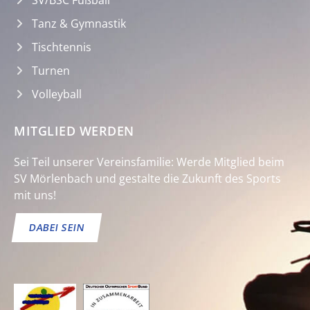
Tanz & Gymnastik
Tischtennis
Turnen
Volleyball
MITGLIED WERDEN
Sei Teil unserer Vereinsfamilie: Werde Mitglied beim
SV Mörlenbach und gestalte die Zukunft des Sports
mit uns!
DABEI SEIN