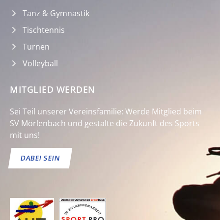
Tanz & Gymnastik
Tischtennis
Turnen
Volleyball
MITGLIED WERDEN
Sei Teil unserer Vereinsfamilie: Werde Mitglied beim
SV Mörlenbach und gestalte die Zukunft des Sports
mit uns!
DABEI SEIN