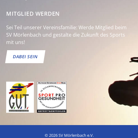
MITGLIED WERDEN
Sei Teil unserer Vereinsfamilie: Werde Mitglied beim
SV Mörlenbach und gestalte die Zukunft des Sports
mit uns!
DABEI SEIN
© 2026 SV Mörlenbach e.V.