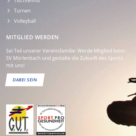
Tischtennis
Turnen
Volleyball
MITGLIED WERDEN
Sei Teil unserer Vereinsfamilie: Werde Mitglied beim
SV Mörlenbach und gestalte die Zukunft des Sports
mit uns!
DABEI SEIN