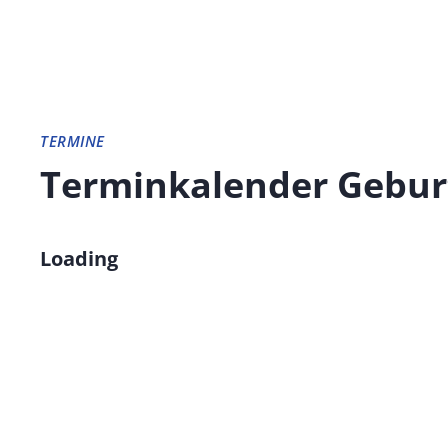
TERMINE
Terminkalender Gebur
Loading - current view is dayGridMonth
Loading
Skip Calendar