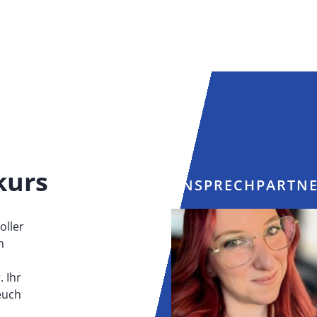
kurs
ANSPRECHPARTNE
oller
m
 Ihr
euch