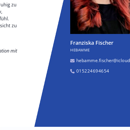
ruhig zu
v,
fühl.
sicht zu
Franziska Fischer
HEBAMME
ation mit
hebamme.fischer@iclou
015224694654