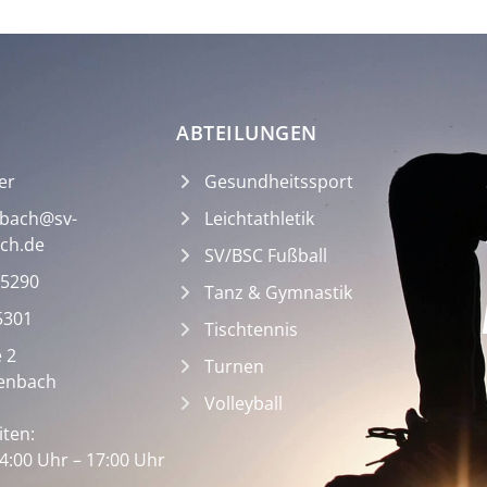
ABTEILUNGEN
er
Gesundheitssport
bach@sv-
Leichtathletik
ch.de
SV/BSC Fußball
 5290
Tanz & Gymnastik
5301
Tischtennis
 2
Turnen
enbach
Volleyball
iten:
4:00 Uhr – 17:00 Uhr