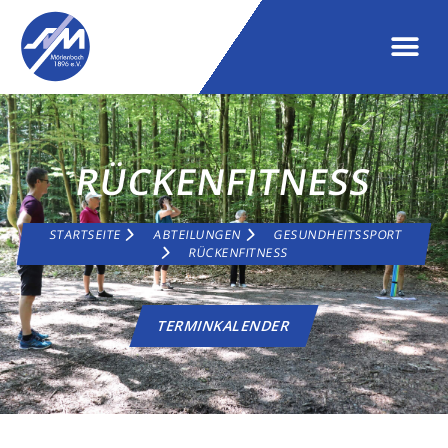
RÜCKENFITNESS
STARTSEITE
ABTEILUNGEN
GESUNDHEITSSPORT
RÜCKENFITNESS
TERMINKALENDER