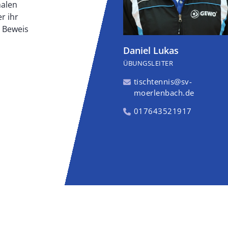
malen
r ihr
r Beweis
Daniel Lukas
ÜBUNGSLEITER
tischtennis@sv-
moerlenbach.de
017643521917