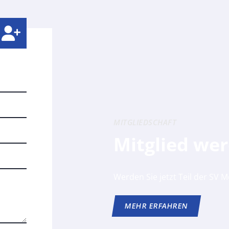
MITGLIEDSCHAFT
Mitglied we
Werden Sie jetzt Teil der SV 
MEHR ERFAHREN